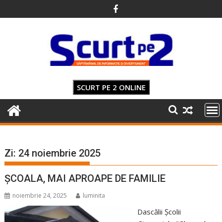
Skip
to
content
SCURT PE 2 ONLINE
Zi:
24 noiembrie 2025
ȘCOALA, MAI APROAPE DE FAMILIE
noiembrie 24, 2025
luminita
Dascălii Școlii