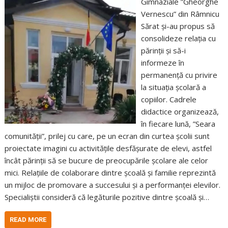
Gimnaziale ”Gheorghe
Vernescu” din Râmnicu
Sărat și-au propus să
consolideze relația cu
părinții și să-i
informeze în
permanență cu privire
la situația școlară a
copiilor. Cadrele
didactice organizează,
în fiecare lună, ”Seara
comunității”, prilej cu care, pe un ecran din curtea școlii sunt
proiectate imagini cu activitățile desfășurate de elevi, astfel
încât părinții să se bucure de preocupările școlare ale celor
mici. Relațiile de colaborare dintre școală și familie reprezintă
un mijloc de promovare a succesului și a performanței elevilor.
Specialiștii consideră că legăturile pozitive dintre școală și…
READ MORE