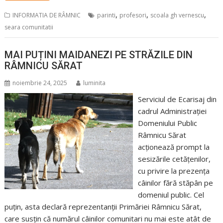
,
,
,
INFORMATIA DE RÂMNIC
parinti
profesori
scoala gh vernescu
seara comunitatii
MAI PUȚINI MAIDANEZI PE STRĂZILE DIN
RÂMNICU SĂRAT
noiembrie 24, 2025
luminita
Serviciul de Ecarisaj din
cadrul Administrației
Domeniului Public
Râmnicu Sărat
acționează prompt la
sesizările cetățenilor,
cu privire la prezența
câinilor fără stăpân pe
domeniul public. Cel
puțin, asta declară reprezentanții Primăriei Râmnicu Sărat,
care susțin că numărul câinilor comunitari nu mai este atât de