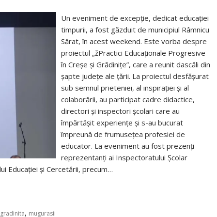
Un eveniment de excepție, dedicat educației
timpurii, a fost găzduit de municipiul Râmnicu
Sărat, în acest weekend. Este vorba despre
proiectul „žPractici Educaționale Progresive
în Creșe și Grădinițe”, care a reunit dascăli din
șapte județe ale țării. La proiectul desfășurat
sub semnul prieteniei, al inspirației și al
colaborării, au participat cadre didactice,
directori și inspectori școlari care au
împărtășit experiențe și s-au bucurat
împreună de frumusețea profesiei de
educator. La eveniment au fost prezenți
reprezentanți ai Inspectoratului Școlar
lui Educației și Cercetării, precum…
,
gradinita
mugurasii