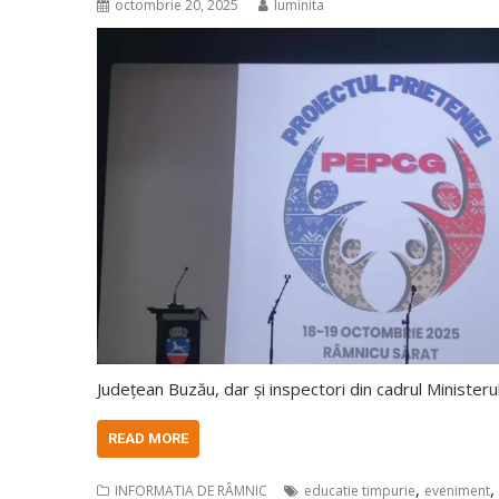
octombrie 20, 2025
luminita
Județean Buzău, dar și inspectori din cadrul Ministeru
READ MORE
,
,
INFORMATIA DE RÂMNIC
educatie timpurie
eveniment