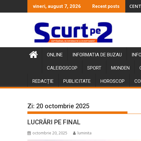
Skip
CENT
vineri, august 7, 2026
Recent posts
to
content
ONLINE
INFORMATIA DE BUZAU
INF
CALEIDOSCOP
SPORT
MONDEN
REDACȚIE
PUBLICITATE
HOROSCOP
CO
Zi:
20 octombrie 2025
LUCRĂRI PE FINAL
octombrie 20, 2025
luminita