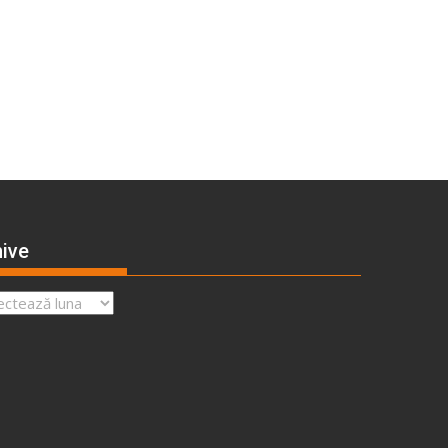
ive
ve