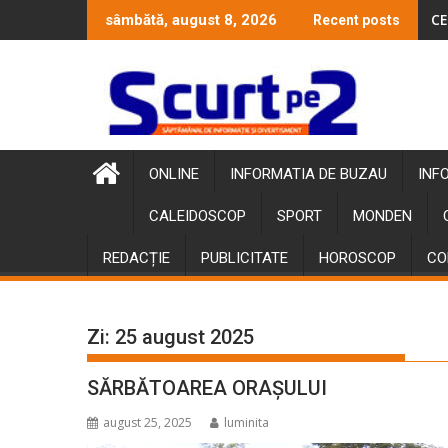
Skip
CE
sâmbătă, august 8, 2026
Recent posts
to
content
ONLINE
INFORMATIA DE BUZAU
INF
CALEIDOSCOP
SPORT
MONDEN
REDACȚIE
PUBLICITATE
HOROSCOP
CO
Zi:
25 august 2025
SĂRBĂTOAREA ORAȘULUI
august 25, 2025
luminita