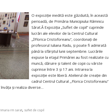
O expoziție inedită este găzduită, în această
perioadă, de Primăria Municipiului Râmnicu
Sărat.Â Expoziția „Suflet de copil” cuprinde
lucrări ale elevilor de la Centrul Cultural
„žFlorica Cristoforeanu”, coordonați de
profesorul Iuliana Radu, și poate fi admirată
până la sfârșitul lunii septembrie. Lucrările
expuse la etajul Primăriei au fost realizate cu
muncă, dăruire și talent de copii cu vârste
cuprinse între 3 și 17 ani. Intrarea la
expoziție este liberă. Atelierul de creație din
cadrul Centrul Cultural ,,Florica Cristoforeanu”
 învăța și realiza diverse…
,
rimaria rm sarat
suflet de copil