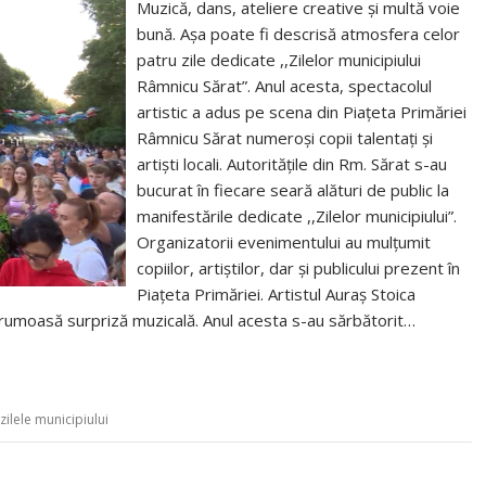
Muzică, dans, ateliere creative și multă voie
bună. Așa poate fi descrisă atmosfera celor
patru zile dedicate ,,Zilelor municipiului
Râmnicu Sărat”. Anul acesta, spectacolul
artistic a adus pe scena din Piațeta Primăriei
Râmnicu Sărat numeroși copii talentați și
artiști locali. Autoritățile din Rm. Sărat s-au
bucurat în fiecare seară alături de public la
manifestările dedicate ,,Zilelor municipiului”.
Organizatorii evenimentului au mulțumit
copiilor, artiștilor, dar și publicului prezent în
Piațeta Primăriei. Artistul Auraș Stoica
o frumoasă surpriză muzicală. Anul acesta s-au sărbătorit…
zilele municipiului