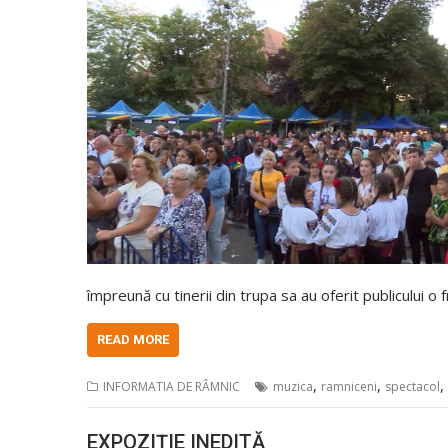
împreună cu tinerii din trupa sa au oferit publicului 
READ MORE
,
,
,
INFORMATIA DE RÂMNIC
muzica
ramniceni
spectacol
EXPOZIȚIE INEDITĂ