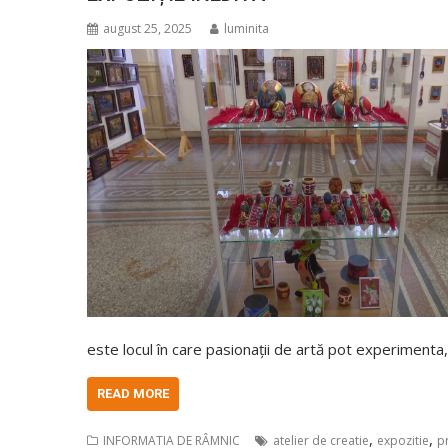
august 25, 2025
luminita
este locul în care pasionații de artă pot experimenta,
READ MORE
,
,
INFORMATIA DE RÂMNIC
atelier de creatie
expozitie
p