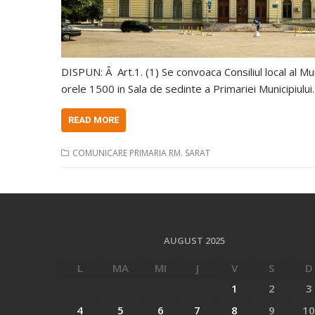
DISPUN: Â Art.1. (1) Se convoaca Consiliul local al M
orele 1500 in Sala de sedinte a Primariei Municipiulu
READ MORE
COMUNICARE PRIMARIA RM. SARAT
AUGUST 2025
L
MA
MI
J
V
S
D
1
2
3
4
5
6
7
8
9
10