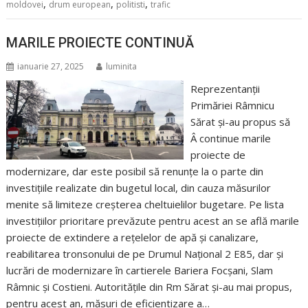
,
,
,
moldovei
drum european
politisti
trafic
MARILE PROIECTE CONTINUĂ
ianuarie 27, 2025
luminita
Reprezentanții
Primăriei Râmnicu
Sărat și-au propus să
Â continue marile
proiecte de
modernizare, dar este posibil să renunțe la o parte din
investițiile realizate din bugetul local, din cauza măsurilor
menite să limiteze creșterea cheltuielilor bugetare. Pe lista
investițiilor prioritare prevăzute pentru acest an se află marile
proiecte de extindere a rețelelor de apă și canalizare,
reabilitarea tronsonului de pe Drumul Național 2 E85, dar și
lucrări de modernizare în cartierele Bariera Focșani, Slam
Râmnic și Costieni. Autoritățile din Rm Sărat și-au mai propus,
pentru acest an, măsuri de eficientizare a…