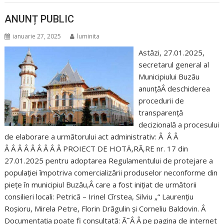
ANUNȚ PUBLIC
ianuarie 27, 2025
luminita
Astăzi, 27.01.2025,
secretarul general al
Municipiului Buzău
anunțăÂ deschiderea
procedurii de
transparență
decizională a procesului
de elaborare a următorului act administrativ: Â Â Â
Â Â Â Â Â Â Â Â Â PROIECT DE HOTÄ‚RÃ‚RE nr. 17 din
27.01.2025 pentru adoptarea Regulamentului de protejare a
populației împotriva comercializării produselor neconforme din
piețe în municipiul Buzău,Â care a fost inițiat de următorii
consilieri locali: Petrică – Irinel Cîrstea, Silviu „“ Laurențiu
Roșioru, Mirela Petre, Florin Drăgulin și Corneliu Baldovin. Â
Documentația poate fi consultată: Ã˜Â Â pe pagina de internet