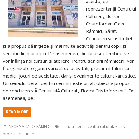
acesta, de
reprezentanții Centrului
Cultural ,,Florica
Cristoforeanu” din
Râmnicu Sărat.
Conducerea instituției
și-a propus să inițieze și mai multe activități pentru copiii și
seniorii din municipiu. De asemenea, din luna septembrie se
vor înființa noi cursuri și ateliere. Pentru seniorii râmniceni, vor
fi organizate o gamă variată de activități, precum întâlniri cu
medici, jocuri de societate, dar și evenimente cultural-artistice.
Un cenaclu literar pentru cei mici este un alt obiectiv propus
de conducereaÂ CentruluiÂ Cultural ,,Florica Cristoforeanu”. De
asemenea, pe…
READ MORE
,
,
,
INFORMATIA DE RÂMNIC
cenaclu literar
centru cultural
Festival
proiecte culturale