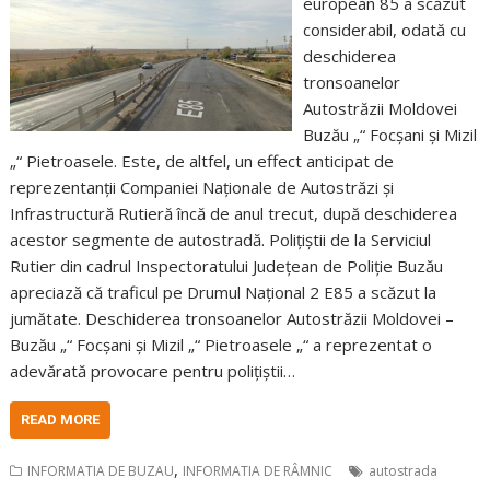
european 85 a scăzut
considerabil, odată cu
deschiderea
tronsoanelor
Autostrăzii Moldovei
Buzău „“ Focșani și Mizil
„“ Pietroasele. Este, de altfel, un effect anticipat de
reprezentanții Companiei Naționale de Autostrăzi și
Infrastructură Rutieră încă de anul trecut, după deschiderea
acestor segmente de autostradă. Polițiștii de la Serviciul
Rutier din cadrul Inspectoratului Județean de Poliție Buzău
apreciază că traficul pe Drumul Național 2 E85 a scăzut la
jumătate. Deschiderea tronsoanelor Autostrăzii Moldovei –
Buzău „“ Focșani și Mizil „“ Pietroasele „“ a reprezentat o
adevărată provocare pentru polițiștii…
READ MORE
,
INFORMATIA DE BUZAU
INFORMATIA DE RÂMNIC
autostrada