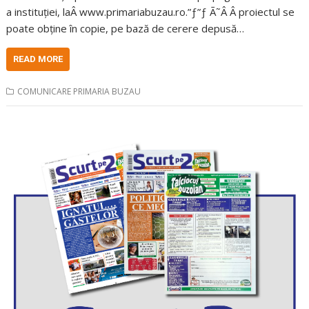
a instituției, laÂ www.primariabuzau.ro.”ƒ”ƒ Ã˜Â Â proiectul se
poate obține în copie, pe bază de cerere depusă…
READ MORE
COMUNICARE PRIMARIA BUZAU