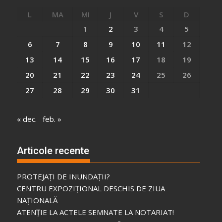
L
MA
MI
J
V
S
D
1
2
3
4
5
6
7
8
9
10
11
12
13
14
15
16
17
18
19
20
21
22
23
24
25
26
27
28
29
30
31
« dec.
feb. »
Articole recente
PROTEJAȚI DE INUNDAȚII?
CENTRU EXPOZIȚIONAL DESCHIS DE ZIUA
NAȚIONALĂ
ATENȚIE LA ACTELE SEMNATE LA NOTARIAT!