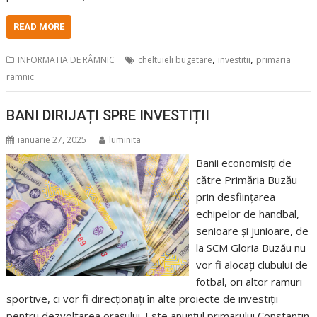
READ MORE
,
,
INFORMATIA DE RÂMNIC
cheltuieli bugetare
investitii
primaria
ramnic
BANI DIRIJAȚI SPRE INVESTIȚII
ianuarie 27, 2025
luminita
Banii economisiți de
către Primăria Buzău
prin desființarea
echipelor de handbal,
senioare și junioare, de
la SCM Gloria Buzău nu
vor fi alocați clubului de
fotbal, ori altor ramuri
sportive, ci vor fi direcționați în alte proiecte de investiții
pentru dezvoltarea orașului. Este anunțul primarului Constantin