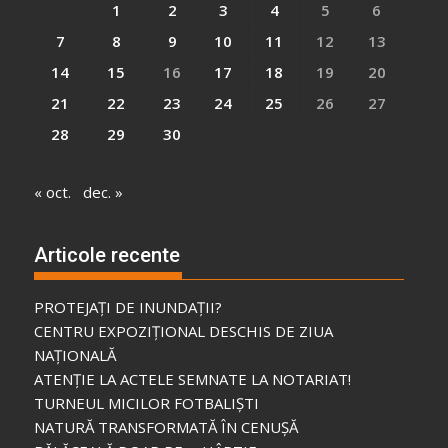
1
2
3
4
5
6
7
8
9
10
11
12
13
14
15
16
17
18
19
20
21
22
23
24
25
26
27
28
29
30
« oct.
dec. »
Articole recente
PROTEJAȚI DE INUNDAȚII?
CENTRU EXPOZIȚIONAL DESCHIS DE ZIUA
NAȚIONALĂ
ATENȚIE LA ACTELE SEMNATE LA NOTARIAT!
TURNEUL MICILOR FOTBALIȘTI
NATURĂ TRANSFORMATĂ ÎN CENUȘĂ