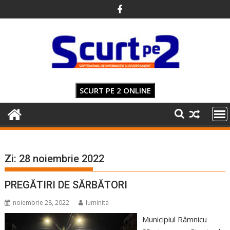
Skip
to
content
SCURT PE 2 ONLINE
Zi:
28 noiembrie 2022
PREGĂTIRI DE SĂRBĂTORI
noiembrie 28, 2022
luminita
Municipiul Râmnicu