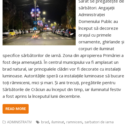
Sărat se pregătește de
sărbători. Angajații
Administrației
Domeniului Public au
început să decoreze
orașul cu primele
ornamente, ghirlande și
corpuri de iluminat
specifice sărbătorilor de iarnă. Zona din apropierea Primăriei a
fost deja amenajată. În centrul municipiului va fi amplasat un
brad natural, iar principalele clădiri vor fi decorate cu instalații
luminoase. Autoritățile speră ca instalațiile luminoase să bucure
toți râmnicenii, mici și mari. Și anii trecuți, pregătirile pentru
Sărbătorile de Crăciun au început din timp, iar iluminatul festiv
a fost aprins la începutul lunii decembrie.
READ MORE
,
,
,
ADMINISTRATIV
brad
iluminat
ramniceni
sarbatori de iarna