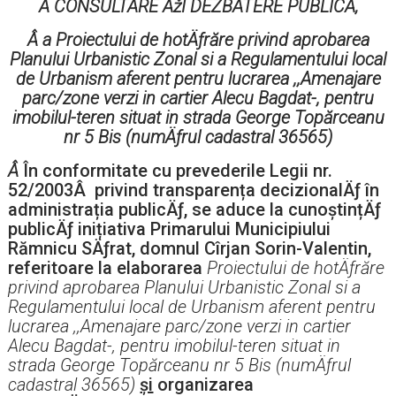
Â CONSULTARE ÅžI DEZBATERE PUBLICÄ‚
Â
a Proiectului de hotÄƒrăre privind aprobarea
Planului Urbanistic Zonal si a Regulamentului local
de Urbanism aferent pentru lucrarea ,,Amenajare
parc/zone verzi in cartier Alecu Bagdat
-, pentru
imobilul-teren situat in strada George Topărceanu
nr 5 Bis (numÄƒrul cadastral 36565)
Â
În conformitate cu prevederile Legii nr.
52/2003Â privind transparența decizionalÄƒ în
administrația publicÄƒ, se aduce la cunoștințÄƒ
publicÄƒ inițiativa Primarului Municipiului
Rămnicu SÄƒrat, domnul Cîrjan Sorin-Valentin,
referitoare la elaborarea
Proiectului de hotÄƒrăre
privind aprobarea Planului Urbanistic Zonal si a
Regulamentului local de Urbanism aferent pentru
lucrarea ,,Amenajare parc/zone verzi in cartier
Alecu Bagdat
-, pentru imobilul-teren situat in
strada George Topărceanu nr 5 Bis (numÄƒrul
cadastral 36565)
și
organizarea