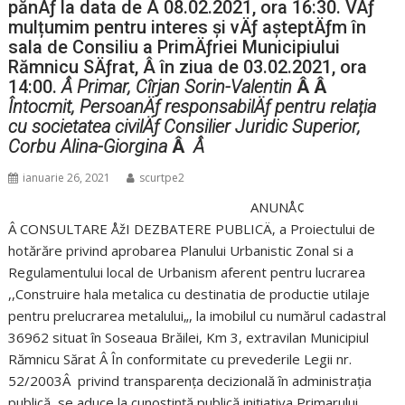
pănÄƒ la data de Â 08.02.2021, ora 16:30. VÄƒ
mulțumim pentru interes și vÄƒ așteptÄƒm în
sala de Consiliu a PrimÄƒriei Municipiului
Rămnicu SÄƒrat, Â în ziua de 03.02.2021, ora
14:00.
Â
Primar,
Cîrjan Sorin-Valentin
Â
Â
Întocmit,
PersoanÄƒ responsabilÄƒ pentru relația
cu societatea civilÄƒ
Consilier Juridic Superior,
Corbu Alina-Giorgina
Â
Â
ianuarie 26, 2021
scurtpe2
ANUNÅ¢
Â CONSULTARE ÅžI DEZBATERE PUBLICÄ‚ a Proiectului de
hotărăre privind aprobarea Planului Urbanistic Zonal si a
Regulamentului local de Urbanism aferent pentru lucrarea
,,Construire hala metalica cu destinatia de productie utilaje
pentru prelucrarea metalului„, la imobilul cu numărul cadastral
36962 situat în Soseaua Brăilei, Km 3, extravilan Municipiul
Rămnicu Sărat Â În conformitate cu prevederile Legii nr.
52/2003Â privind transparența decizională în administrația
publică, se aduce la cunoștință publică inițiativa Primarului