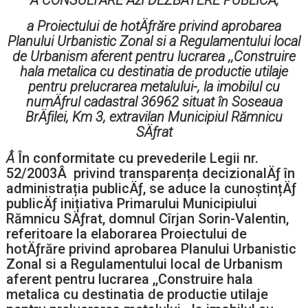
Â CONSULTARE ÅžI DEZBATERE PUBLICÄ‚
a Proiectului de hotÄƒrăre privind aprobarea
Planului Urbanistic Zonal si a Regulamentului local
de Urbanism aferent pentru lucrarea ,,Construire
hala metalica cu destinatia de productie utilaje
pentru prelucrarea metalului
-, la imobilul cu
numÄƒrul cadastral 36962 situat în Soseaua
BrÄƒilei, Km 3, extravilan Municipiul Rămnicu
SÄƒrat
Â
În conformitate cu prevederile Legii nr.
52/2003Â privind transparența decizionalÄƒ în
administrația publicÄƒ, se aduce la cunoștințÄƒ
publicÄƒ inițiativa Primarului Municipiului
Rămnicu SÄƒrat, domnul Cîrjan Sorin-Valentin,
referitoare la elaborarea Proiectului de
hotÄƒrăre privind aprobarea Planului Urbanistic
Zonal si a Regulamentului local de Urbanism
aferent pentru lucrarea ,,Construire hala
metalica cu destinatia de productie utilaje