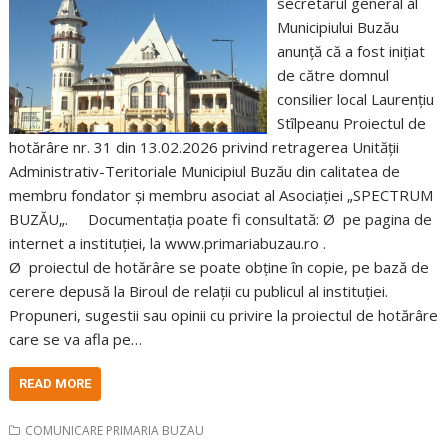
secretarul general al
Municipiului Buzău
anunță că a fost inițiat
de către domnul
consilier local Laurențiu
Stîlpeanu Proiectul de
hotărâre nr. 31 din 13.02.2026 privind retragerea Unității
Administrativ-Teritoriale Municipiul Buzău din calitatea de
membru fondator și membru asociat al Asociației „SPECTRUM
BUZĂU„. Documentația poate fi consultată: Ø pe pagina de
internet a instituţiei, la www.primariabuzau.ro .
Ø proiectul de hotărâre se poate obţine în copie, pe bază de
cerere depusă la Biroul de relaţii cu publicul al instituţiei.
Propuneri, sugestii sau opinii cu privire la proiectul de hotărâre
care se va afla pe…
READ MORE
COMUNICARE PRIMARIA BUZAU