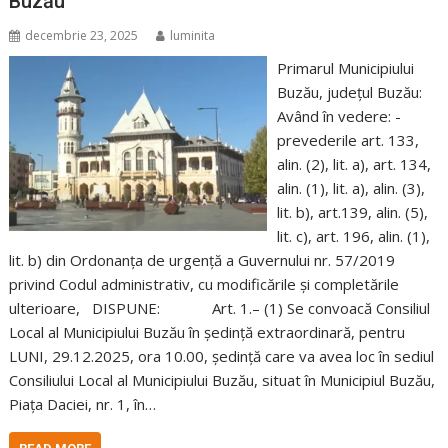
Buzău
decembrie 23, 2025
luminita
Primarul Municipiului
Buzău, judeţul Buzău:
Având în vedere: -
prevederile art. 133,
alin. (2), lit. a), art. 134,
alin. (1), lit. a), alin. (3),
lit. b), art.139, alin. (5),
lit. c), art. 196, alin. (1),
lit. b) din Ordonanța de urgență a Guvernului nr. 57/2019
privind Codul administrativ, cu modificările și completările
ulterioare, DISPUNE: Art. 1.– (1) Se convoacă Consiliul
Local al Municipiului Buzău în şedinţă extraordinară, pentru
LUNI, 29.12.2025, ora 10.00, şedinţă care va avea loc în sediul
Consiliului Local al Municipiului Buzău, situat în Municipiul Buzău,
Piaţa Daciei, nr. 1, în…