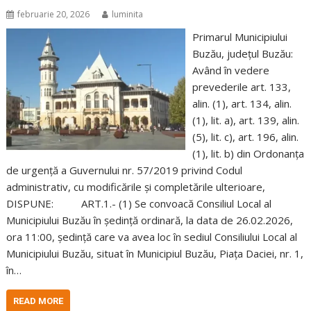
februarie 20, 2026
luminita
Primarul Municipiului
Buzău, judeţul Buzău:
Având în vedere
prevederile art. 133,
alin. (1), art. 134, alin.
(1), lit. a), art. 139, alin.
(5), lit. c), art. 196, alin.
(1), lit. b) din Ordonanța
de urgență a Guvernului nr. 57/2019 privind Codul
administrativ, cu modificările și completările ulterioare,
DISPUNE: ART.1.- (1) Se convoacă Consiliul Local al
Municipiului Buzău în şedinţă ordinară, la data de 26.02.2026,
ora 11:00, şedinţă care va avea loc în sediul Consiliului Local al
Municipiului Buzău, situat în Municipiul Buzău, Piaţa Daciei, nr. 1,
în…
READ MORE