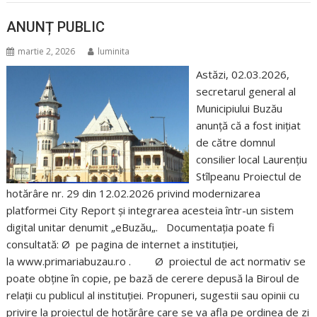
ANUNȚ PUBLIC
martie 2, 2026
luminita
Astăzi, 02.03.2026,
secretarul general al
Municipiului Buzău
anunță că a fost inițiat
de către domnul
consilier local Laurențiu
Stîlpeanu Proiectul de
hotărâre nr. 29 din 12.02.2026 privind modernizarea
platformei City Report și integrarea acesteia într-un sistem
digital unitar denumit „eBuzău„. Documentația poate fi
consultată: Ø pe pagina de internet a instituţiei,
la www.primariabuzau.ro . Ø proiectul de act normativ se
poate obţine în copie, pe bază de cerere depusă la Biroul de
relaţii cu publicul al instituţiei. Propuneri, sugestii sau opinii cu
privire la proiectul de hotărâre care se va afla pe ordinea de zi