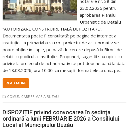
hotărâre nr. 38 din
23.02.2026 pentru
aprobarea Planului
Urbanistic de Detaliu
“AUTORIZARE CONSTRUIRE HALĂ DEPOZITARE”.
Documentația poate fi consultată: pe pagina de internet a
instituţiei, la primariabuzau.ro . proiectul de act normativ se
poate obţine în copie, pe bază de cerere depusă la Biroul de
relaţii cu publicul al instituţiei. Propuneri, sugestii sau opinii cu
privire la proiectul de act normativ se pot depune până la data
de 18.03.2026, ora 10:00: ca mesaj în format electronic, pe…
READ MORE
COMUNICARE PRIMARIA BUZAU
DISPOZIȚIE privind convocarea în şedinţa
ordinară a lunii FEBRUARIE 2026 a Consiliului
Local al Municipiului Buzău