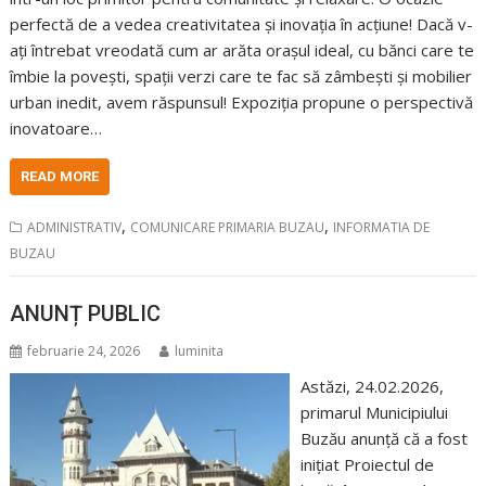
perfectă de a vedea creativitatea și inovația în acțiune! Dacă v-
ați întrebat vreodată cum ar arăta orașul ideal, cu bănci care te
îmbie la povești, spații verzi care te fac să zâmbești și mobilier
urban inedit, avem răspunsul! Expoziția propune o perspectivă
inovatoare…
READ MORE
,
,
ADMINISTRATIV
COMUNICARE PRIMARIA BUZAU
INFORMATIA DE
BUZAU
ANUNȚ PUBLIC
februarie 24, 2026
luminita
Astăzi, 24.02.2026,
primarul Municipiului
Buzău anunță că a fost
inițiat Proiectul de