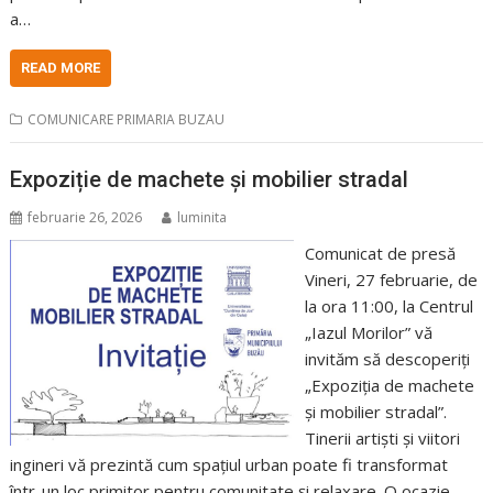
a…
READ MORE
COMUNICARE PRIMARIA BUZAU
Expoziție de machete și mobilier stradal
februarie 26, 2026
luminita
Comunicat de presă
Vineri, 27 februarie, de
la ora 11:00, la Centrul
„Iazul Morilor” vă
invităm să descoperiți
„Expoziția de machete
și mobilier stradal”.
Tinerii artiști și viitori
ingineri vă prezintă cum spațiul urban poate fi transformat
într-un loc primitor pentru comunitate și relaxare. O ocazie