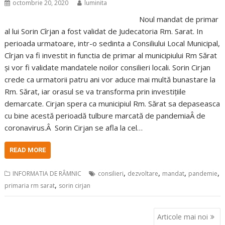
octombrie 20, 2020
luminita
Noul mandat de primar
al lui Sorin Cîrjan a fost validat de Judecatoria Rm. Sarat. In
perioada urmatoare, intr-o sedinta a Consiliului Local Municipal,
Cîrjan va fi investit in functia de primar al municipiului Rm Sărat
și vor fi validate mandatele noilor consilieri locali. Sorin Cirjan
crede ca urmatorii patru ani vor aduce mai multă bunastare la
Rm. Sărat, iar orasul se va transforma prin investițiile
demarcate. Cirjan spera ca municipiul Rm. Sărat sa depaseasca
cu bine acestă perioadă tulbure marcată de pandemiaÂ de
coronavirus.Â Sorin Cirjan se afla la cel…
READ MORE
,
,
,
,
INFORMATIA DE RÂMNIC
consilieri
dezvoltare
mandat
pandemie
,
primaria rm sarat
sorin cirjan
Navigare
Articole mai noi