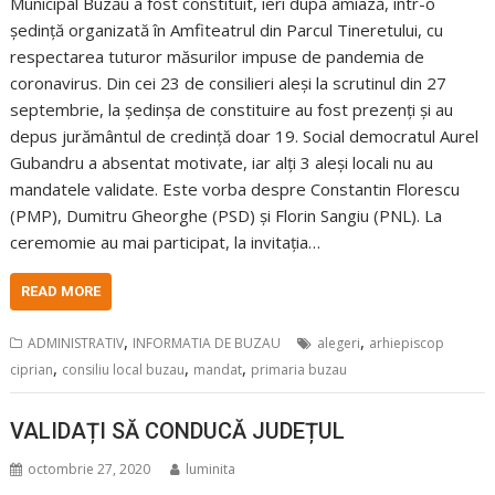
Municipal Buzău a fost constituit, ieri după amiază, într-o
ședință organizată în Amfiteatrul din Parcul Tineretului, cu
respectarea tuturor măsurilor impuse de pandemia de
coronavirus. Din cei 23 de consilieri aleși la scrutinul din 27
septembrie, la ședinșa de constituire au fost prezenți și au
depus jurământul de credință doar 19. Social democratul Aurel
Gubandru a absentat motivate, iar alți 3 aleși locali nu au
mandatele validate. Este vorba despre Constantin Florescu
(PMP), Dumitru Gheorghe (PSD) și Florin Sangiu (PNL). La
ceremomie au mai participat, la invitația…
READ MORE
,
,
ADMINISTRATIV
INFORMATIA DE BUZAU
alegeri
arhiepiscop
,
,
,
ciprian
consiliu local buzau
mandat
primaria buzau
VALIDAȚI SĂ CONDUCĂ JUDEȚUL
octombrie 27, 2020
luminita