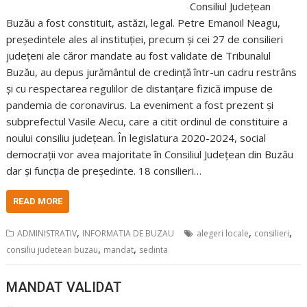
Consiliul Județean
Buzău a fost constituit, astăzi, legal. Petre Emanoil Neagu,
președintele ales al instituției, precum și cei 27 de consilieri
județeni ale căror mandate au fost validate de Tribunalul
Buzău, au depus jurământul de credință într-un cadru restrâns
și cu respectarea regulilor de distanțare fizică impuse de
pandemia de coronavirus. La eveniment a fost prezent și
subprefectul Vasile Alecu, care a citit ordinul de constituire a
noului consiliu județean. În legislatura 2020-2024, social
democrații vor avea majoritate în Consiliul Județean din Buzău
dar și funcția de președinte. 18 consilieri…
READ MORE
,
,
,
ADMINISTRATIV
INFORMATIA DE BUZAU
alegeri locale
consilieri
,
,
consiliu judetean buzau
mandat
sedinta
MANDAT VALIDAT